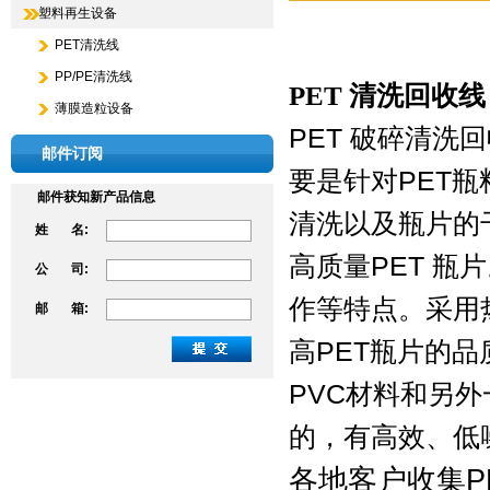
塑料再生设备
PET清洗线
PP/PE清洗线
PET
清洗回收线
薄膜造粒设备
PET
破碎清洗回
邮件订阅
要是针对
PET
瓶
邮件获知新产品信息
清洗以及瓶片的
姓 名:
高质量
PET
瓶片
公 司:
作等特点。采用
邮 箱:
高
PET
瓶片的品
PVC材料和另
的，有高效、低
各地客户收集
P