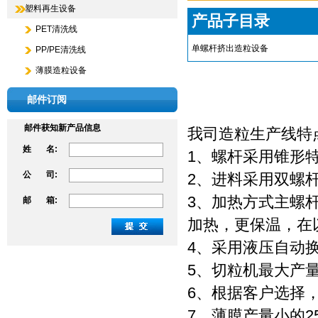
塑料再生设备
产品子目录
PET清洗线
单螺杆挤出造粒设备
PP/PE清洗线
薄膜造粒设备
邮件订阅
邮件获知新产品信息
我司造粒生产线特
姓 名:
1、螺杆采用锥形
公 司:
2、进料采用双螺
3、加热方式主螺
邮 箱:
加热，更保温，在
4、采用液压自动
5、切粒机最大产
6、根据客户选择
7、薄膜产量小的250