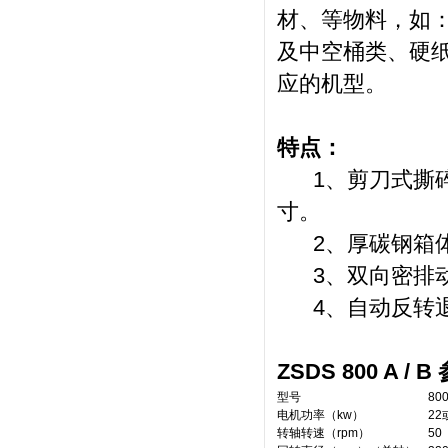
材、等物料，如
及中空桶类、硬
应的机型。
特点：
1、剪刀式撕碎
寸。
2、厚碳钢箱体
3、双向密排动
4、自动反转
ZSDS 800 A /
型号
800
电机功率（kw）
22
转轴转速（rpm）
50