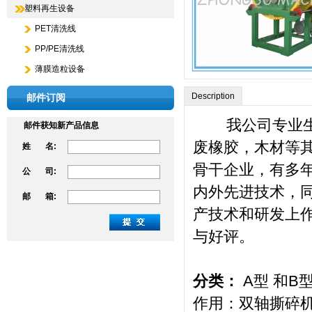
塑料再生设备
PET清洗线
PP/PE清洗线
薄膜造粒设备
Description
邮件订阅
我公司专业生产
邮件获知新产品信息
废橡胶，木材等
姓 名:
骨干企业，有多
公 司:
内外先进技术，
邮 箱:
产技术和研发上
与好评。
分类：
A型 和B
作用：双轴撕碎