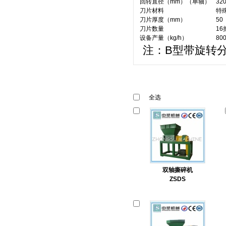
回转直径（mm）（单轴）
32
刀片材料
特
刀片厚度（mm）
50
刀片数量
16
设备产量（kg/h）
800
注：B型带旋转
全选
双轴撕碎机
ZSDS